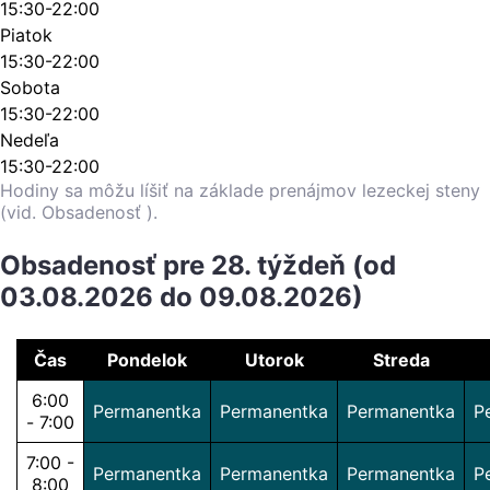
15:30-22:00
Piatok
15:30-22:00
Sobota
15:30-22:00
Nedeľa
15:30-22:00
Hodiny sa môžu líšiť na základe prenájmov lezeckej steny
(vid. Obsadenosť ).
Obsadenosť pre 28. týždeň (od
03.08.2026 do 09.08.2026)
Čas
Pondelok
Utorok
Streda
6:00
Permanentka
Permanentka
Permanentka
P
- 7:00
7:00 -
Permanentka
Permanentka
Permanentka
P
8:00