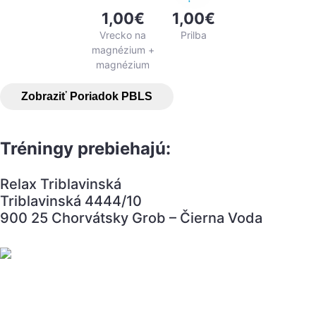
1,00€
1,00€
Vrecko na
Prilba
magnézium +
magnézium
Zobraziť Poriadok PBLS
Tréningy prebiehajú:
Relax Triblavinská
Triblavinská 4444/10
900 25 Chorvátsky Grob – Čierna Voda