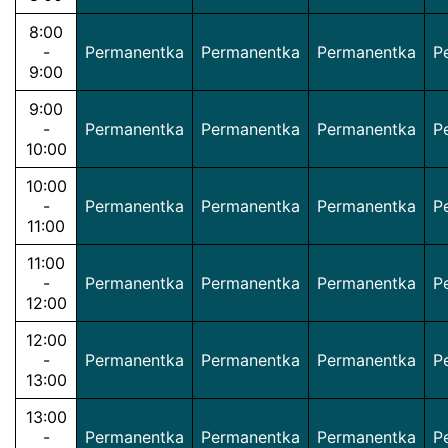
8:00
-
Permanentka
Permanentka
Permanentka
P
9:00
9:00
-
Permanentka
Permanentka
Permanentka
P
10:00
10:00
-
Permanentka
Permanentka
Permanentka
P
11:00
11:00
-
Permanentka
Permanentka
Permanentka
P
12:00
12:00
-
Permanentka
Permanentka
Permanentka
P
13:00
13:00
-
Permanentka
Permanentka
Permanentka
P