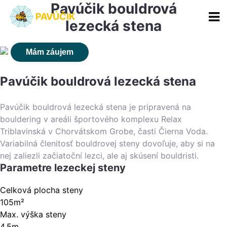
Pavúčik bouldrová
PAVÚČIK
lezecká stena
Mám záujem
Pavúčik bouldrová lezecká stena
Pavúčik bouldrová lezecká stena je pripravená na
bouldering v areáli športového komplexu Relax
Triblavinská v Chorvátskom Grobe, časti Čierna Voda.
Variabilná členitosť bouldrovej steny dovoľuje, aby si na
nej zaliezli začiatoční lezci, ale aj skúsení bouldristi.
Parametre lezeckej steny
Celková plocha steny
105m²
Max. výška steny
4,5m