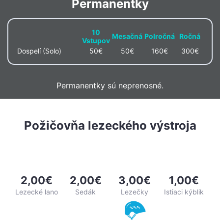
Permanentky
10
Mesačná
Polročná
Ročná
Vstupov
Dospelí (Solo)
50€
50€
160€
300€
Permanentky sú neprenosné.
Požičovňa lezeckého výstroja
2,00€
2,00€
3,00€
1,00€
Lezecké lano
Sedák
Lezečky
Istiaci kýblik